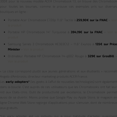
300€ pour le nouveau modèle ACER Chromebook 13, on trouve des Chromebook
pour toutes les bourses, comme le prouve ces exemples pris sur diverses
boutiques en ligne :
Portable Acer Chromebook C720p 11,6″ Tactile à
259,90€ sur la FNAC
–
Voir
le produit
Portable HP Chromebook 14″ Turquoise à
394,19€ sur la FNAC
–
Voir l
produit
Samsung Series 3 Chromebook XE303C12 – 11.6″ Exynos à
135€ sur Price
Minister
–
Voir le produit
Ordinateur Portable HP Chromebook 14-q002 Rouge à
329€ sur GrosBill
–
Voir le produit
« La cible correspond plutôt aux jeunes générations et aux étudiants » reconnaît
Angelo d’Ambrosio, directeur marketing produits ACER France.
Les
early-adopters*
(les geeks à l’affut de nouvelles technologies) sont égalemen
dans la boucle. C’est auprès de ces utilisateurs que les Chromebooks ont fait leur
nid aux Etats-Unis. Outil de productivité par excellence, le Chromebook permet
aussi de se divertir. Moins prolixe que Google Play ou Apple Store, le magasin en
ligne Chrome Web Store regorge d’applications pour s’amuser, dont de nombreux
jeux gratuits.
*Un early adopter est un individu qui a pour habitude d’acheter quasiment