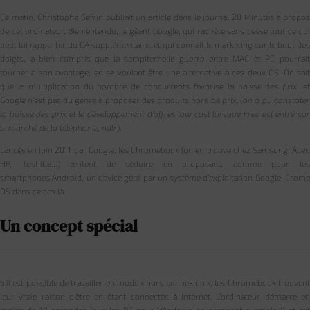
Ce matin, Christophe Séfrin publiait un article dans le journal 20 Minutes à propos
de cet ordinateur. Bien entendu, le géant Google, qui rachète sans cesse tout ce qui
peut lui rapporter du CA supplémentaire, et qui connait le marketing sur le bout des
doigts, a bien compris que la sempiternelle guerre entre MAC et PC pourrait
tourner à son avantage, en se voulant être une alternative à ces deux OS. On sait
que la multiplication du nombre de concurrents favorise la baisse des prix, et
Google n’est pas du genre à proposer des produits hors de prix. (
on a pu constate
la baisse des prix et le développement d’offres low cost lorsque Free est entré sur
le marché de la téléphonie, ndlr
).
Lancés en juin 2011 par Google, les Chromebook (on en trouve chez Samsung, Acer,
HP, Toshiba…) tentent de séduire en proposant, comme pour les
smartphones Android, un device géré par un système d’exploitation Google, Crome
OS dans ce cas là.
Un concept spécial
S’il est possible de travailler en mode « hors connexion », les Chromebook trouvent
leur vraie raison d’être en étant connectés à Internet. L’ordinateur démarre en
moins de 10 secondes (que les PC sous Windows en prennent exemple !) et est