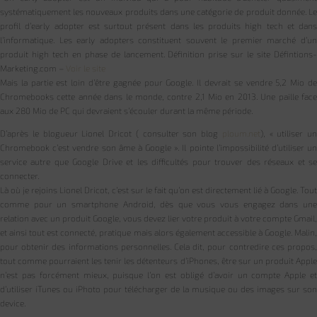
systématiquement les nouveaux produits dans une catégorie de produit donnée. Le
profil d’early adopter est surtout présent dans les produits high tech et dans
l’informatique. Les early adopters constituent souvent le premier marché d’un
produit high tech en phase de lancement. Définition prise sur le site Défintions-
Marketing.com –
Voir le site
Mais la partie est loin d’être gagnée pour Google. Il devrait se vendre 5,2 Mio de
Chromebooks cette année dans le monde, contre 2,1 Mio en 2013. Une paille face
aux 280 Mio de PC qui devraient s’écouler durant la même période.
D’après le blogueur Lionel Dricot ( consulter son blog
ploum.net
), « utiliser un
Chromebook c’est vendre son âme à Google ». Il pointe l’impossibilité d’utiliser un
service autre que Google Drive et les difficultés pour trouver des réseaux et se
connecter.
Là où je rejoins Lionel Dricot, c’est sur le fait qu’on est directement lié à Google. Tout
comme pour un smartphone Android, dès que vous vous engagez dans une
relation avec un produit Google, vous devez lier votre produit à votre compte Gmail,
et ainsi tout est connecté, pratique mais alors également accessible à Google. Malin,
pour obtenir des informations personnelles. Cela dit, pour contredire ces propos,
tout comme pourraient les tenir les détenteurs d’iPhones, être sur un produit Apple
n’est pas forcément mieux, puisque l’on est obligé d’avoir un compte Apple et
d’utiliser iTunes ou iPhoto pour télécharger de la musique ou des images sur son
device.