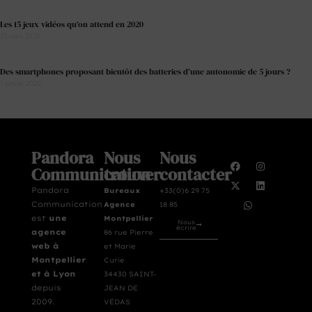
Les 15 jeux vidéos qu’on attend en 2020
29 mars 2020
Des smartphones proposant bientôt des batteries d’une autonomie de 5 jours ?
7 janvier 2020
Pandora
Nous
Nous
Communication
trouver
contacter
Pandora
Bureaux
+33(0)6 29 75
Communication
Agence
18 85
est
une
Montpellier
Nous
écrire
agence
86 rue Pierre
web à
et Marie
Montpellier
Curie
et à Lyon
34430 SAINT-
depuis
JEAN DE
2009.
VÉDAS