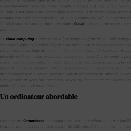
automatiquement rattachés à vos compte « Google » (Drive, Gmail, Agenda,
YouTube…) tout comme sur un smartphone Android. Ils se mettent à jour en totale
autonomie et n’ont pas besoin d’anti-virus, tout comme les MAC. Ils disposent de
100GO d’espace de stockage interne en mode «
Cloud
* » ce qui permet de ne perdr
aucun document.
*
Le
cloud computing
, abrégé en cloud (« le nuage » en français) ou l’informatiqu
en nuage désigne un ensemble de processus qui consiste à utiliser la puissance de
calcul et/ou de stockage de
serveurs informatiques
distants à travers un réseau,
généralement
Internet
. Ces ordinateurs serveurs sont loués à la demande, le plus
souvent par tranche d’utilisation selon des critères techniques (puissance, bande
passante…) mais également au forfait. Le cloud computing se caractérise par sa
grande souplesse d’utilisation : selon le niveau de compétence de l’utilisateur client,
il est possible de gérer soi-même son serveur ou de se contenter d’utiliser des
applicatifs distants en mode
SaaS
.
Un ordinateur abordable
L’avantage des
Chromebook
, par rapport à un iMac, un MacBook ou un très bon P
(Asus par exemple), c’est son prix : à partir de 200€ chez ACER, et un peu moins de