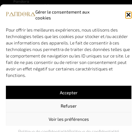
Pandora
Adresse
Communication
Administrative
Gérer le consentement aux
assure la
77 plan de
cookies
création
New-York –
de site
La Movida –
Pour offrir les meilleures expériences, nous utilisons des
vitrine et
B003
technologies telles que les cookies pour stocker et/ou accéder
de
34970 LATTES
aux informations des appareils. Le fait de consentir à ces
boutique
(n’accueille
en ligne
technologies nous permettra de traiter des données telles que
pas de public)
de
le comportement de navigation ou les ID uniques sur ce site. Le
qualité.
fait de ne pas consentir ou de retirer son consentement peut
Pandora
avoir un effet négatif sur certaines caractéristiques et
est une
fonctions.
agence à
taille
humaine,
Accepter
vous
garantissant
Refuser
de
toujours
Voir les préférences
travailler
avec le
Politique de confidentialité
Politique de confidentialité
même