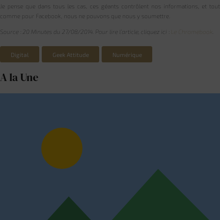
Je pense que dans tous les cas, ces géants contrôlent nos informations, et tout
comme pour Facebook, nous ne pouvons que nous y soumettre.
Source : 20 Minutes du 27/08/2014. Pour lire l’article, cliquez ici :
Le Chromebook
.
Digital
Geek Attitude
Numérique
A la Une