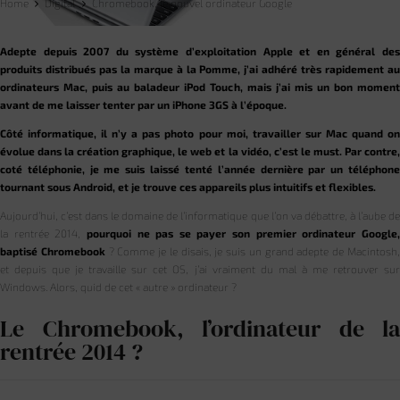
Home
Digital
Chromebook, le nouvel ordinateur Google
Adepte depuis 2007 du système d’exploitation Apple et en général des
produits distribués pas la marque à la Pomme, j’ai adhéré très rapidement au
ordinateurs Mac, puis au baladeur iPod Touch, mais j’ai mis un bon moment
avant de me laisser tenter par un iPhone 3GS à l’époque.
Côté informatique, il n’y a pas photo pour moi, travailler sur Mac quand on
évolue dans la création graphique, le web et la vidéo, c’est le must. Par contre,
coté téléphonie, je me suis laissé tenté l’année dernière par un téléphone
tournant sous Android, et je trouve ces appareils plus intuitifs et flexibles.
Aujourd’hui, c’est dans le domaine de l’informatique que l’on va débattre, à l’aube de
la rentrée 2014,
pourquoi ne pas se payer son premier ordinateur Google
baptisé Chromebook
? Comme je le disais, je suis un grand adepte de Macintosh
et depuis que je travaille sur cet OS, j’ai vraiment du mal à me retrouver sur
Windows. Alors, quid de cet « autre » ordinateur ?
Le Chromebook, l’ordinateur de la
rentrée 2014 ?