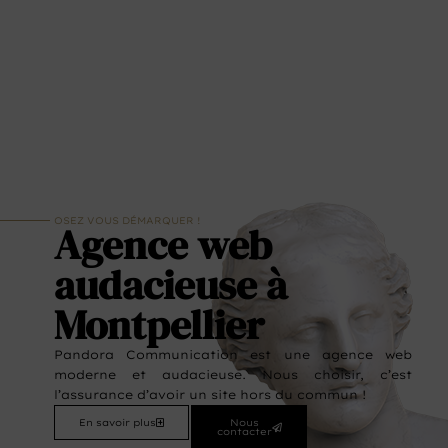
OSEZ VOUS DÉMARQUER !
Agence web
audacieuse à
Montpellier
Pandora Communication est une agence web
moderne et audacieuse. Nous choisir, c’est
l’assurance d’avoir un site hors du commun !
En savoir plus
Nous
contacter