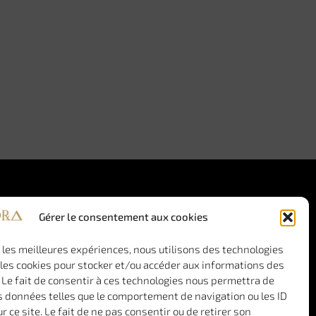
Nous contacter
Gérer le consentement aux cookies
+33(0)6 29 75 18 85
r les meilleures expériences, nous utilisons des technologies
Nous écrire
 les cookies pour stocker et/ou accéder aux informations des
 Le fait de consentir à ces technologies nous permettra de
s données telles que le comportement de navigation ou les ID
r ce site. Le fait de ne pas consentir ou de retirer son