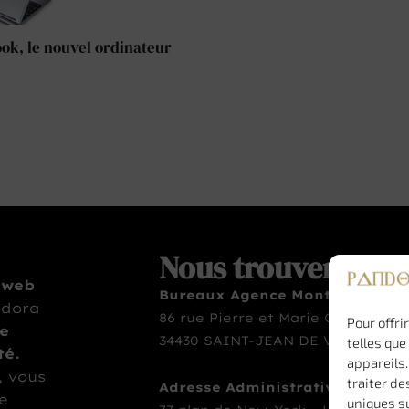
k, le nouvel ordinateur
Nous trouver
 web
Bureaux Agence Montpellier
ndora
86 rue Pierre et Marie Curie
Pour offri
te
34430 SAINT-JEAN DE VÉDAS
telles que
té.
appareils.
, vous
traiter de
Adresse Administrative
le
uniques su