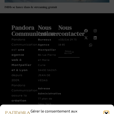
IMDb se lance dans le streaming gratuit
Pandora
Nous
Nous
Communication
trouver
contacter
Pandora
Bureaux
+33(0)6 29 75
Communication
Agence
18 85
est
une
Montpellier
Nous
écrire
agence
86 rue Pierre
web à
et Marie
Montpellier
Curie
et à Lyon
34430 SAINT-
depuis
JEAN DE
2009.
VÉDAS
Pandora
Adresse
Communication
Administrative
assure la
77 plan de
création
New-York –
de site
La Movida –
Gérer le consentement aux
vitrine et
B003