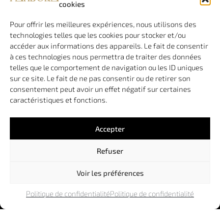
cookies
de
34970 LATTES
boutique
(n’accueille
en ligne
Pour offrir les meilleures expériences, nous utilisons des
pas de public)
de
technologies telles que les cookies pour stocker et/ou
qualité.
accéder aux informations des appareils. Le fait de consentir
Pandora
à ces technologies nous permettra de traiter des données
est une
telles que le comportement de navigation ou les ID uniques
agence à
sur ce site. Le fait de ne pas consentir ou de retirer son
taille
consentement peut avoir un effet négatif sur certaines
humaine,
caractéristiques et fonctions.
vous
garantissant
de
Accepter
toujours
travailler
Refuser
avec le
même
interlocuteur.
Voir les préférences
Politique de confidentialité
Politique de confidentialité
© 2009-2026 – Pandora Communication |
Mentions Légales
|
Conditions Générales de Vente
|
Politique de Confidentialité