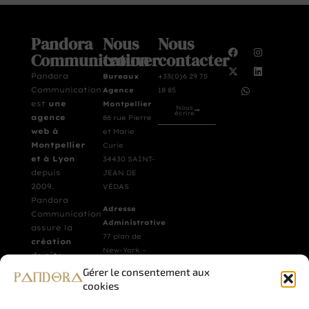
Pandora
Nous
Nous
Communication
trouver
contacter
Pandora
Bureaux
+33(0)6 29 75
Communication
Agence
18 85
est
une
Montpellier
Nous
écrire
agence
86 rue Pierre
web à
et Marie
Montpellier
Curie
et à Lyon
34430 SAINT-
depuis
JEAN DE
2009.
VÉDAS
Pandora
Adresse
Communication
Administrative
assure la
77 plan de
création
New-York –
de site
La Movida –
vitrine et
Gérer le consentement aux
B003
de
cookies
34970 LATTES
boutique
(n’accueille