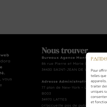
Nous trouver
 web
Bureaux Agence Montpellier
ndora
86 rue Pierre et Marie Curie
te
34430 SAINT-JEAN DE VÉDAS
Pour offri
té.
telles que
, vous
appareils.
Adresse Administrative
le
traiter de
77 plan de New-York – La Movida –
uniques su
B003
consenteme
34970 LATTES
et fonctio
(n’accueille pas de public)