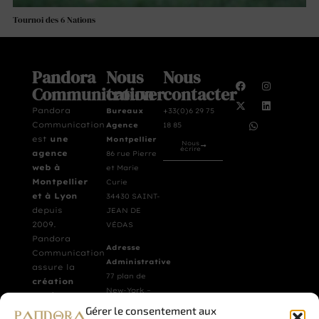
Tournoi des 6 Nations
Pandora
Nous
Nous
Communication
trouver
contacter
Pandora
Bureaux
+33(0)6 29 75
Communication
Agence
18 85
est
une
Montpellier
Nous
écrire
agence
86 rue Pierre
web à
et Marie
Montpellier
Curie
et à Lyon
34430 SAINT-
depuis
JEAN DE
2009.
VÉDAS
Pandora
Adresse
Communication
Administrative
assure la
77 plan de
création
New-York –
de site
La Movida –
Gérer le consentement aux
vitrine et
B003