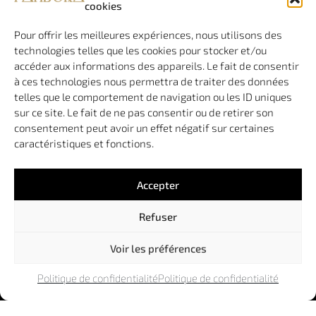
cookies
de
34970 LATTES
boutique
(n’accueille
en ligne
Pour offrir les meilleures expériences, nous utilisons des
pas de public)
de
technologies telles que les cookies pour stocker et/ou
qualité.
accéder aux informations des appareils. Le fait de consentir
Pandora
à ces technologies nous permettra de traiter des données
est une
telles que le comportement de navigation ou les ID uniques
agence à
sur ce site. Le fait de ne pas consentir ou de retirer son
taille
consentement peut avoir un effet négatif sur certaines
humaine,
caractéristiques et fonctions.
vous
garantissant
de
Accepter
toujours
travailler
Refuser
avec le
même
interlocuteur.
Voir les préférences
Politique de confidentialité
Politique de confidentialité
© 2009-2026 – Pandora Communication |
Mentions Légales
|
Conditions Générales de Vente
|
Politique de Confidentialité