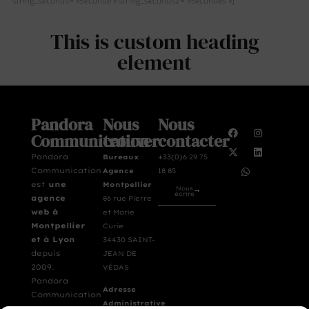
string_seconds= »Seconde » string_seconds2= »Secondes »]
This is custom heading
element
Pandora
Nous
Nous
Communication
trouver
contacter
Pandora
Bureaux
+33(0)6 29 75
Communication
Agence
18 85
est
une
Montpellier
Nous
écrire
agence
86 rue Pierre
web à
et Marie
Montpellier
Curie
et à Lyon
34430 SAINT-
depuis
JEAN DE
2009.
VÉDAS
Pandora
Adresse
Communication
Administrative
assure la