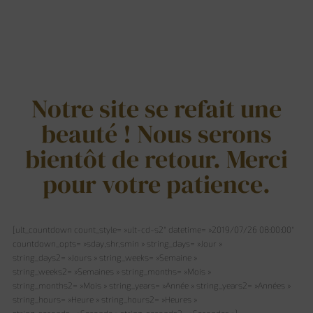
Notre site se refait une
beauté ! Nous serons
bientôt de retour. Merci
pour votre patience.
[ult_countdown count_style= »ult-cd-s2″ datetime= »2019/07/26 08:00:00″
countdown_opts= »sday,shr,smin » string_days= »Jour »
string_days2= »Jours » string_weeks= »Semaine »
string_weeks2= »Semaines » string_months= »Mois »
string_months2= »Mois » string_years= »Année » string_years2= »Années »
string_hours= »Heure » string_hours2= »Heures »