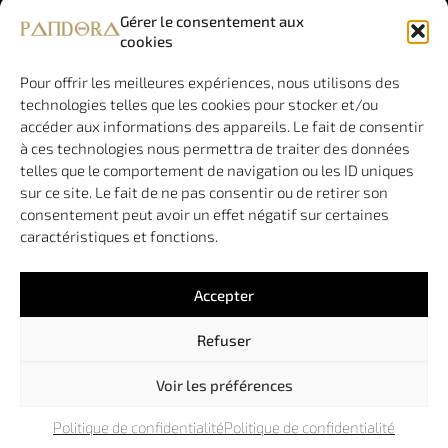
77 plan de
Gérer le consentement aux
création
New-York –
cookies
de site
La Movida –
vitrine et
B003
de
Pour offrir les meilleures expériences, nous utilisons des
34970 LATTES
boutique
technologies telles que les cookies pour stocker et/ou
(n’accueille
en ligne
accéder aux informations des appareils. Le fait de consentir
pas de public)
de
à ces technologies nous permettra de traiter des données
qualité.
telles que le comportement de navigation ou les ID uniques
Pandora
sur ce site. Le fait de ne pas consentir ou de retirer son
est une
consentement peut avoir un effet négatif sur certaines
agence à
caractéristiques et fonctions.
taille
humaine,
vous
Accepter
garantissant
de
Refuser
toujours
travailler
avec le
Voir les préférences
même
interlocuteur.
Politique de confidentialité
Politique de confidentialité